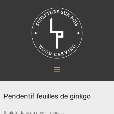
Pendentif feuilles de ginkgo
Sculpté dans du noyer français